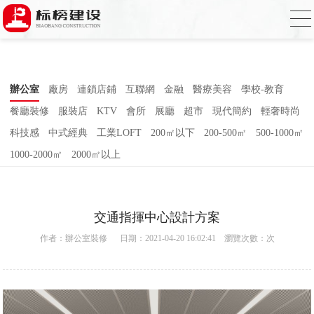
合欢视频下载,合欢视频污污污,合欢视频
APP下载汅,合欢视频免费在线观看
辦公室
廠房
連鎖店鋪
互聯網
金融
醫療美容
學校-教育
餐廳裝修
服裝店
KTV
會所
展廳
超市
現代簡約
輕奢時尚
科技感
中式經典
工業LOFT
200㎡以下
200-500㎡
500-1000㎡
1000-2000㎡
2000㎡以上
交通指揮中心設計方案
作者：
辦公室裝修
日期：2021-04-20 16:02:41 瀏覽次數：
次