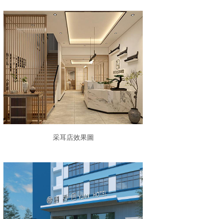
采耳店效果圖