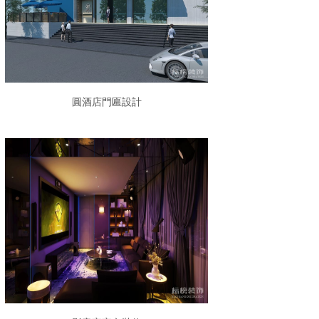
圓酒店門匾設計