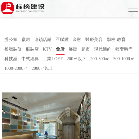
合欢视频下载,合欢视频污污污,合欢视频
APP下载汅,合欢视频免费在线观看
辦公室
廠房
連鎖店鋪
互聯網
金融
醫療美容
學校-教育
餐廳裝修
服裝店
KTV
會所
展廳
超市
現代簡約
輕奢時尚
科技感
中式經典
工業LOFT
200㎡以下
200-500㎡
500-1000㎡
1000-2000㎡
2000㎡以上