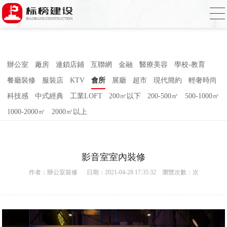
合欢视频下载,合欢视频污污污,合欢视频
APP下载汅,合欢视频免费在线观看
辦公室
廠房
連鎖店鋪
互聯網
金融
醫療美容
學校-教育
餐廳裝修
服裝店
KTV
會所
展廳
超市
現代簡約
輕奢時尚
科技感
中式經典
工業LOFT
200㎡以下
200-500㎡
500-1000㎡
1000-2000㎡
2000㎡以上
影音室室內裝修
作者：
辦公室裝修
日期：2021-04-28 17:35:32 瀏覽次數：
次