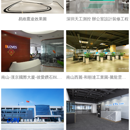
易維鷹途效果圖
深圳天工測控 辦公室設計裝修工程
南山-漢京國際大廈-彼愛鑽石BLOVES
南山西麗-和順達工業園-騰龍雲海辦