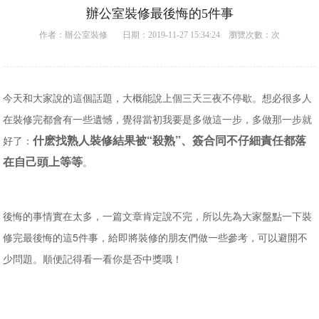
辦公室裝修最後悔的5件事
作者：
辦公室裝修
日期：2019-11-27 15:34:24 瀏覽次數：
次
今天和大家說的這個話題，大概能說上個三天三夜不停歇。想必很多人
在裝修完都會有一些遺憾，覺得當初我要是多做這一步，多做那一步就
什麽找熟人裝修結果被“殺熟”、簽合同不仔細責任都落
好了：
在自己頭上等等
。
後悔的事情實在太多，一篇文章肯定說不完，所以先為大家盤點一下裝
修完最後悔的這5件事，給即將裝修的朋友們做一些參考，可以避開不
少問題。順便記得看一看你是否中獎哦！