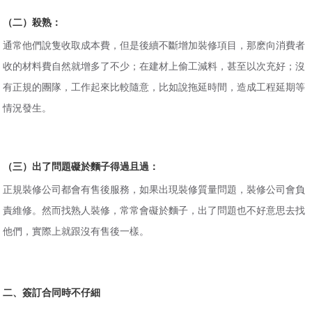
（二）殺熟：
通常他們說隻收取成本費，但是後續不斷增加裝修項目，那麽向消費者
收的材料費自然就增多了不少；在建材上偷工減料，甚至以次充好；沒
有正規的團隊，工作起來比較隨意，比如說拖延時間，造成工程延期等
情況發生。
（三）出了問題礙於麵子得過且過：
正規裝修公司都會有售後服務，如果出現裝修質量問題，裝修公司會負
責維修。然而找熟人裝修，常常會礙於麵子，出了問題也不好意思去找
他們，實際上就跟沒有售後一樣。
二、簽訂合同時不仔細