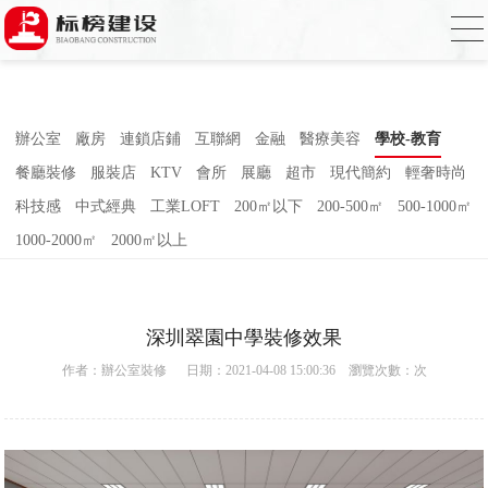
合欢视频下载,合欢视频污污污,合欢视频
APP下载汅,合欢视频免费在线观看
辦公室
廠房
連鎖店鋪
互聯網
金融
醫療美容
學校-教育
餐廳裝修
服裝店
KTV
會所
展廳
超市
現代簡約
輕奢時尚
科技感
中式經典
工業LOFT
200㎡以下
200-500㎡
500-1000㎡
1000-2000㎡
2000㎡以上
深圳翠園中學裝修效果
作者：
辦公室裝修
日期：2021-04-08 15:00:36 瀏覽次數：
次