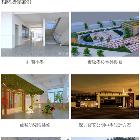
相關裝修案例
桂園小學
實驗學校室外裝修
啟智幼兒園裝修
深圳寶安公明中學設計方案