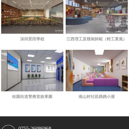
深圳景田學校
江西理工及贛南師範（輕工業風）
桂園街道警務室效果圖
南山村社區媽媽小屋
0755-26086968