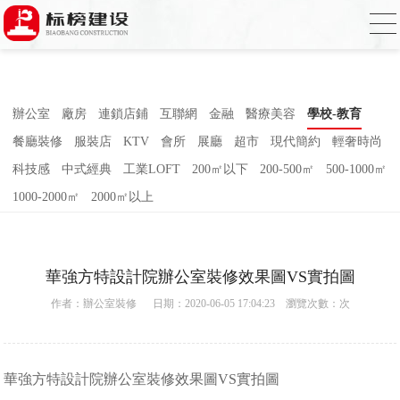
合欢视频下载,合欢视频污污污,合欢视频
APP下载汅,合欢视频免费在线观看
辦公室
廠房
連鎖店鋪
互聯網
金融
醫療美容
學校-教育
餐廳裝修
服裝店
KTV
會所
展廳
超市
現代簡約
輕奢時尚
科技感
中式經典
工業LOFT
200㎡以下
200-500㎡
500-1000㎡
1000-2000㎡
2000㎡以上
華強方特設計院辦公室裝修效果圖VS實拍圖
作者：
辦公室裝修
日期：2020-06-05 17:04:23 瀏覽次數：
次
華強方特設計院
辦公室裝修
效果圖VS實拍圖