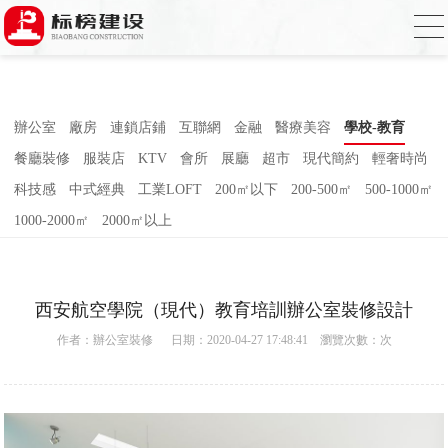
合欢视频下载,合欢视频污污污,合欢视频
APP下载汅,合欢视频免费在线观看
辦公室
廠房
連鎖店鋪
互聯網
金融
醫療美容
學校-教育
餐廳裝修
服裝店
KTV
會所
展廳
超市
現代簡約
輕奢時尚
科技感
中式經典
工業LOFT
200㎡以下
200-500㎡
500-1000㎡
1000-2000㎡
2000㎡以上
西安航空學院（現代）教育培訓辦公室裝修設計
作者：
辦公室裝修
日期：2020-04-27 17:48:41 瀏覽次數：
次