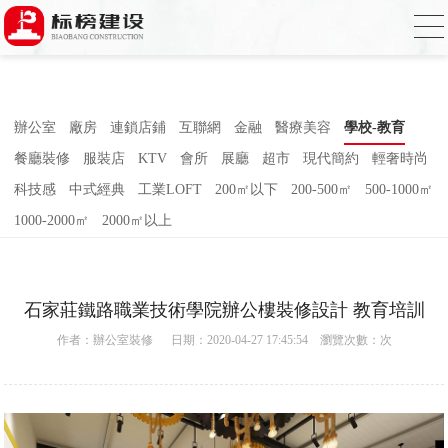
合欢视频下载,合欢视频污污污,合欢视频
APP下载汅,合欢视频免费在线观看
辦公室
廠房
連鎖店鋪
互聯網
金融
醫療美容
學校-教育
餐廳裝修
服裝店
KTV
會所
展廳
超市
現代簡約
輕奢時尚
科技感
中式經典
工業LOFT
200㎡以下
200-500㎡
500-1000㎡
1000-2000㎡
2000㎡以上
石家莊鐵路職業技術學院辦公樓裝修設計 教育培訓
作者：
辦公室裝修
日期：2020-04-27 17:45:54 瀏覽次數：
次