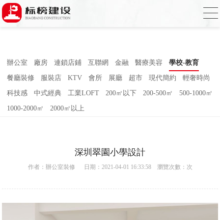
合欢视频下载,合欢视频污污污,合欢视频
APP下载汅,合欢视频免费在线观看
辦公室
廠房
連鎖店鋪
互聯網
金融
醫療美容
學校-教育
餐廳裝修
服裝店
KTV
會所
展廳
超市
現代簡約
輕奢時尚
科技感
中式經典
工業LOFT
200㎡以下
200-500㎡
500-1000㎡
1000-2000㎡
2000㎡以上
深圳翠園小學設計
作者：
辦公室裝修
日期：2021-04-01 16:33:58 瀏覽次數：
次