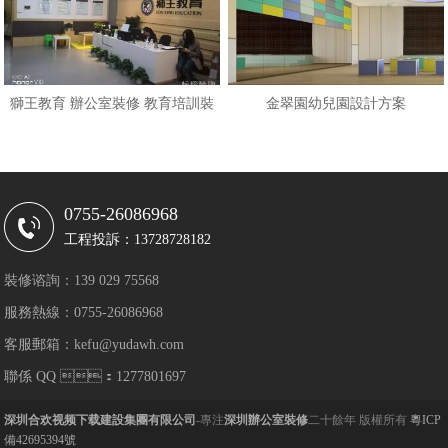
獅王教育 辦公室裝修 教育培訓裝
金翠園幼兒園設計方案
0755-26086968
工程投訴：13728728182
裝修谘詢：139 029 75568
服務熱線：0755-26086968
客服郵箱：kefu@yudawh.com
聯係 QQ ：1277801697
深圳合欢视频下载建設集團有限公司
-專注
深圳辦公室裝修
二十餘年 版權所有
粵ICP
備42695394號