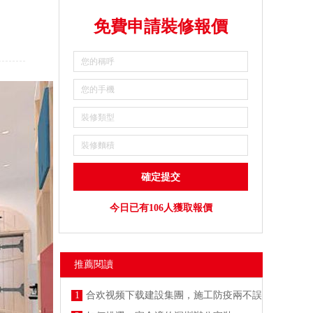
免費申請裝修報價
今日已有106人獲取報價
推薦閱讀
1
合欢视频下载建設集團，施工防疫兩不誤