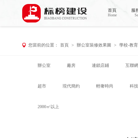
合欢视频下载,合欢视频污污污,合欢视频A
首頁
服
Home
Se
您當前的位置：
首頁
>
辦公室裝修效果圖
>
學校-教育
辦公室
廠房
連鎖店鋪
互聯
超市
現代簡約
輕奢時尚
科
2000㎡以上