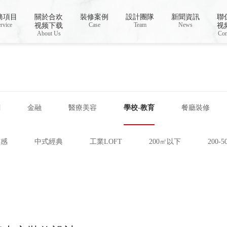
PP下载汅,合欢视频免费在线观看
務項目
關於合欢
裝修案例
設計團隊
新聞資訊
聯
rvice
Case
Team
News
视频下载
视
About Us
Con
網
金融
醫療美容
學校-教育
餐廳裝修
技感
中式經典
工業LOFT
200㎡以下
200-