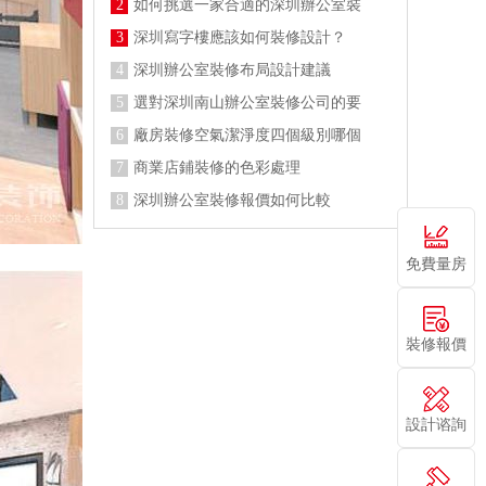
2
如何挑選一家合適的深圳辦公室裝
3
深圳寫字樓應該如何裝修設計？
4
深圳辦公室裝修布局設計建議
5
選對深圳南山辦公室裝修公司的要
6
廠房裝修空氣潔淨度四個級別哪個
7
商業店鋪裝修的色彩處理
8
深圳辦公室裝修報價如何比較
免費量房
裝修報價
設計谘詢