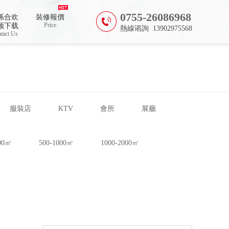
0755-26086968
係合欢
裝修報價
Price
频下载
熱線谘詢 13902975568
tact Us
服裝店
KTV
會所
展廳
500㎡
500-1000㎡
1000-2000㎡