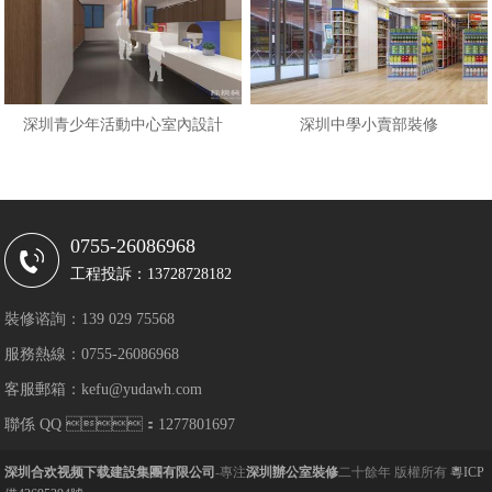
深圳青少年活動中心室內設計
深圳中學小賣部裝修
0755-26086968
工程投訴：13728728182
裝修谘詢：139 029 75568
服務熱線：0755-26086968
客服郵箱：kefu@yudawh.com
聯係 QQ ：1277801697
深圳合欢视频下载建設集團有限公司
-專注
深圳辦公室裝修
二十餘年 版權所有
粵ICP