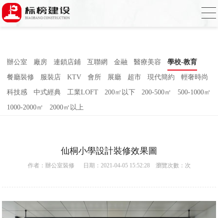
合欢视频下载,合欢视频污污污,合欢视频
APP下载汅,合欢视频免费在线观看
辦公室
廠房
連鎖店鋪
互聯網
金融
醫療美容
學校-教育
餐廳裝修
服裝店
KTV
會所
展廳
超市
現代簡約
輕奢時尚
科技感
中式經典
工業LOFT
200㎡以下
200-500㎡
500-1000㎡
1000-2000㎡
2000㎡以上
仙桐小學設計裝修效果圖
作者：
辦公室裝修
日期：2021-04-05 15:52:28 瀏覽次數：
次