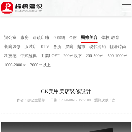
合欢视频下载,合欢视频污污污,合欢视频
APP下载汅,合欢视频免费在线观看
辦公室
廠房
連鎖店鋪
互聯網
金融
醫療美容
學校-教育
餐廳裝修
服裝店
KTV
會所
展廳
超市
現代簡約
輕奢時尚
科技感
中式經典
工業LOFT
200㎡以下
200-500㎡
500-1000㎡
1000-2000㎡
2000㎡以上
GK美甲美店裝修設計
作者：
辦公室裝修
日期：2020-08-17 15:55:09 瀏覽次數：
次